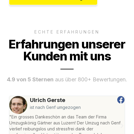
ECHTE ERFAHRUNGEN
Erfahrungen unserer
Kunden mit uns
4.9 von 5 Sternen
aus über 800+ Bewertungen.
Ulrich Gerste
ist nach Genf umgezogen
"Ein grosses Dankeschön an das Team der Firma
"Die
Umzugskönig Gärtner aus Luzern! Der Umzug nach Genf
mei
verlief reibungslos und stressfrei dank der
Team