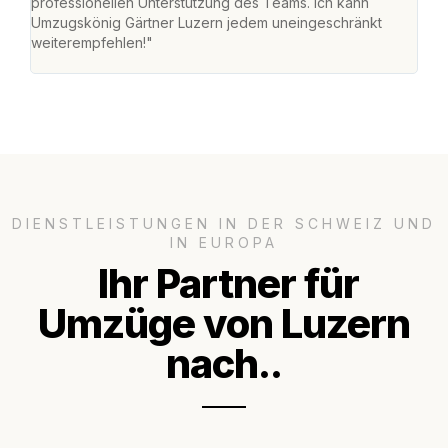
professionellen Unterstützung des Teams. Ich kann
habe
Umzugskönig Gärtner Luzern jedem uneingeschränkt
an m
weiterempfehlen!"
gros
DIENSTLEISTUNGEN IN DER SCHWEIZ UND
IN EUROPA
Ihr Partner für
Umzüge von Luzern
nach..