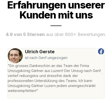
Erfahrungen unserer
Kunden mit uns
4.9 von 5 Sternen
aus über 800+ Bewertungen.
Ulrich Gerste
ist nach Genf umgezogen
"Ein grosses Dankeschön an das Team der Firma
"Die
Umzugskönig Gärtner aus Luzern! Der Umzug nach Genf
mei
verlief reibungslos und stressfrei dank der
Team
professionellen Unterstützung des Teams. Ich kann
habe
Umzugskönig Gärtner Luzern jedem uneingeschränkt
an m
weiterempfehlen!"
gros