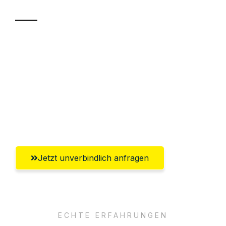
Sparen Sie bis zu 100 CHF bei Anfrage
Abwicklung innerhalb von 24 Stunden
Versichert bis zu 7.500 CHF
Ggf. komplette Zollabwicklung inklusive
Umfassender Kundensupport aus Luzern
Jetzt unverbindlich anfragen
ECHTE ERFAHRUNGEN