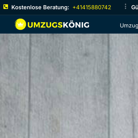
Kostenlose Beratung:
+41415880742
Gü
Umzug