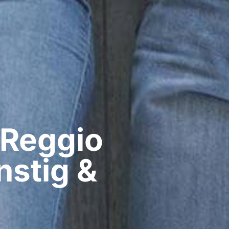
 Reggio
nstig &