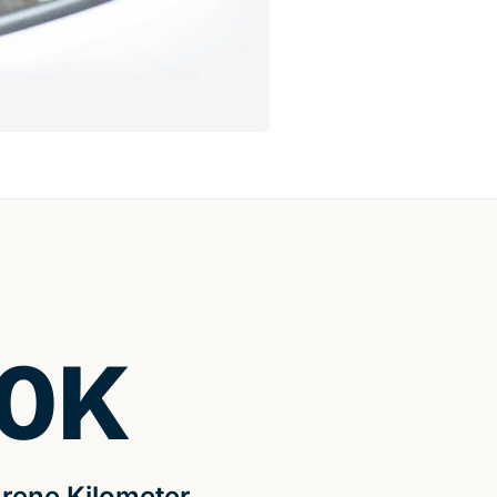
0
K
rene Kilometer