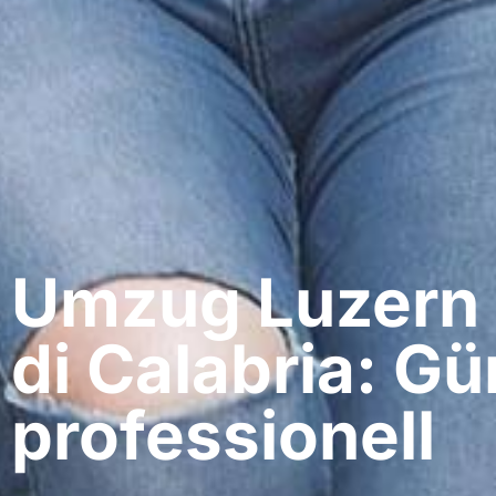
Umzug Luzern​
di Calabria: Gü
professionell​