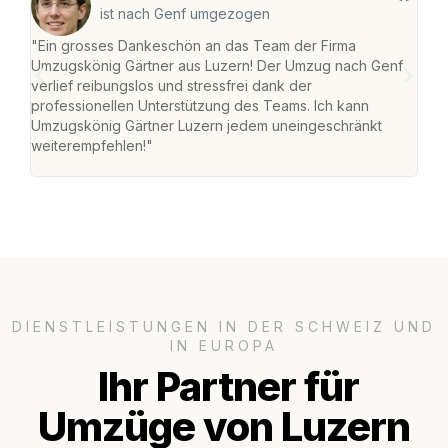
ist nach Genf umgezogen
"Ein grosses Dankeschön an das Team der Firma
"Die
Umzugskönig Gärtner aus Luzern! Der Umzug nach Genf
mei
verlief reibungslos und stressfrei dank der
Team
professionellen Unterstützung des Teams. Ich kann
habe
Umzugskönig Gärtner Luzern jedem uneingeschränkt
an m
weiterempfehlen!"
gros
DIENSTLEISTUNGEN IN DER SCHWEIZ UND
IN EUROPA
Ihr Partner für
Umzüge von Luzern