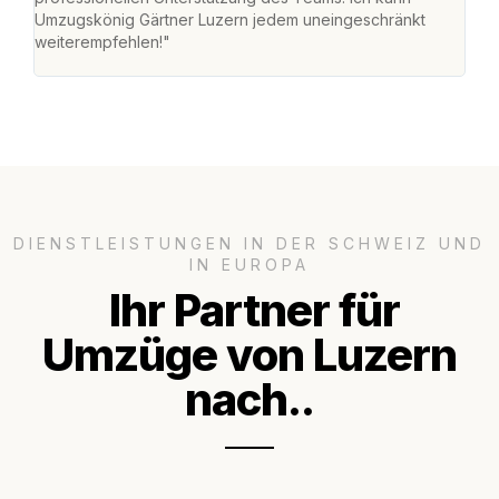
Umzugskönig Gärtner Luzern jedem uneingeschränkt
an m
weiterempfehlen!"
gros
DIENSTLEISTUNGEN IN DER SCHWEIZ UND
IN EUROPA
Ihr Partner für
Umzüge von Luzern
nach..