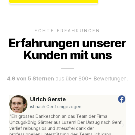
ECHTE ERFAHRUNGEN
Erfahrungen unserer
Kunden mit uns
4.9 von 5 Sternen
aus über 800+ Bewertungen.
Ulrich Gerste
ist nach Genf umgezogen
"Ein grosses Dankeschön an das Team der Firma
"Die
Umzugskönig Gärtner aus Luzern! Der Umzug nach Genf
mei
verlief reibungslos und stressfrei dank der
Team
professionellen Unterstützung des Teams. Ich kann
habe