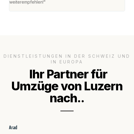
weiterempfehlen!"
gros
DIENSTLEISTUNGEN IN DER SCHWEIZ UND
IN EUROPA
Ihr Partner für
Umzüge von Luzern
nach..
Arad