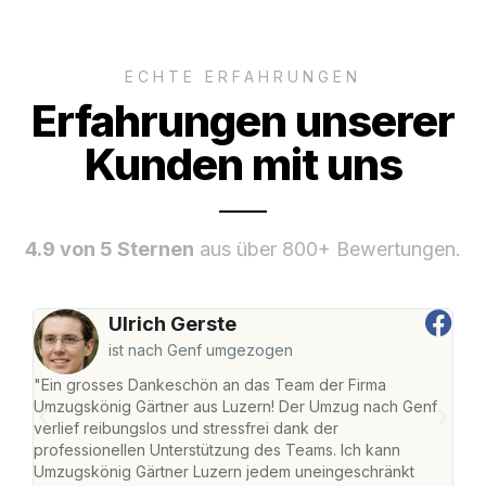
ECHTE ERFAHRUNGEN
Erfahrungen unserer
Kunden mit uns
4.9 von 5 Sternen
aus über 800+ Bewertungen.
Ulrich Gerste
ist nach Genf umgezogen
"Ein grosses Dankeschön an das Team der Firma
"Die
Umzugskönig Gärtner aus Luzern! Der Umzug nach Genf
mei
verlief reibungslos und stressfrei dank der
Team
professionellen Unterstützung des Teams. Ich kann
habe
Umzugskönig Gärtner Luzern jedem uneingeschränkt
an m