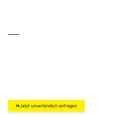
UMZUGSKÖNIG GÄRTNER LUZERN
Ihr Umzug oder
Transport
Sparen Sie bis zu 100 CHF bei Anfrage
Abwicklung innerhalb von 24 Stunden
Versichert bis zu 7.500 CHF
Ggf. komplette Zollabwicklung inklusive
Umfassender Kundensupport aus Luzern
Jetzt unverbindlich anfragen