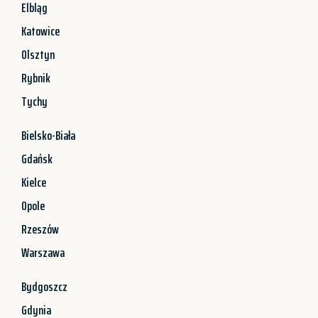
Elbląg
Katowice
Olsztyn
Rybnik
Tychy
Bielsko-Biała
Gdańsk
Kielce
Opole
Rzeszów
Warszawa
Bydgoszcz
Gdynia