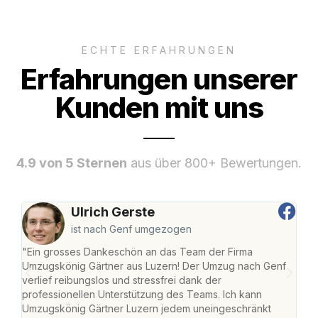
ECHTE ERFAHRUNGEN
Erfahrungen unserer
Kunden mit uns
4.9 von 5 Sternen
aus über 800+ Bewertungen.
Ulrich Gerste
ist nach Genf umgezogen
"Ein grosses Dankeschön an das Team der Firma
"Die
Umzugskönig Gärtner aus Luzern! Der Umzug nach Genf
mei
verlief reibungslos und stressfrei dank der
Team
professionellen Unterstützung des Teams. Ich kann
habe
Umzugskönig Gärtner Luzern jedem uneingeschränkt
an m