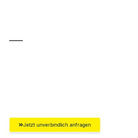
UMZUGSKÖNIG GÄRTNER LUZERN
Ihr Umzug oder
Transport
Sparen Sie bis zu 100 CHF bei Anfrage
Abwicklung innerhalb von 24 Stunden
Versichert bis zu 7.500 CHF
Ggf. komplette Zollabwicklung inklusive
Umfassender Kundensupport aus Luzern
Jetzt unverbindlich anfragen