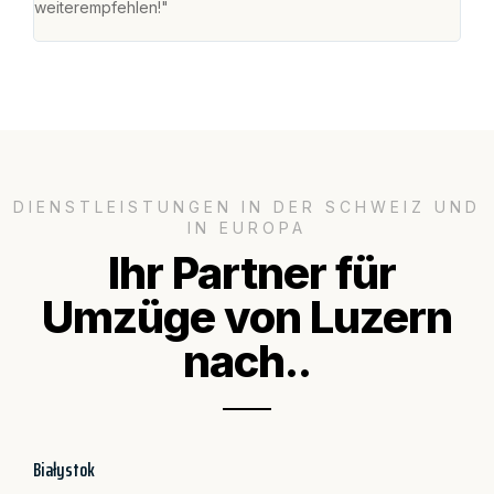
weiterempfehlen!"
gros
DIENSTLEISTUNGEN IN DER SCHWEIZ UND
IN EUROPA
Ihr Partner für
Umzüge von Luzern
nach..
Białystok