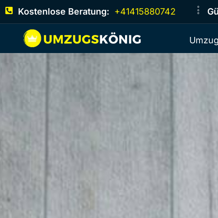
Kostenlose Beratung:
+41415880742
Gü
Umzug