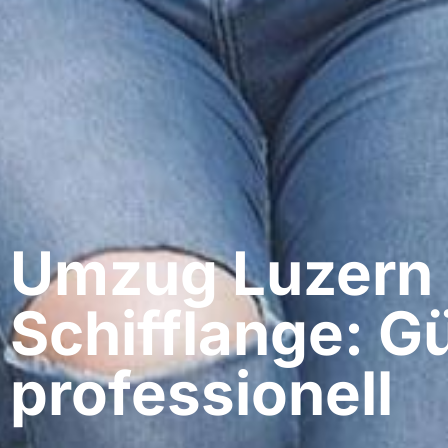
Umzug Luzern​
Schifflange: G
professionell​