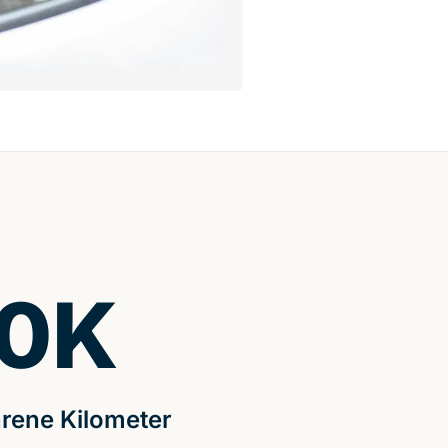
0
K
rene Kilometer