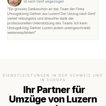
ist nach Genf umgezogen
"Ein grosses Dankeschön an das Team der Firma
"Die
Umzugskönig Gärtner aus Luzern! Der Umzug nach Genf
mei
verlief reibungslos und stressfrei dank der
Team
professionellen Unterstützung des Teams. Ich kann
habe
Umzugskönig Gärtner Luzern jedem uneingeschränkt
an m
weiterempfehlen!"
gros
DIENSTLEISTUNGEN IN DER SCHWEIZ UND
IN EUROPA
Ihr Partner für
Umzüge von Luzern